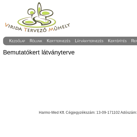
Kezdőlap
Rólunk
Kerttervezés
Látványtervezés
Kertépítés
Re
Bemutatókert látványterve
Harmo-Med Kft. Cégjegyzékszám: 13-09-171102 Adószám: 23