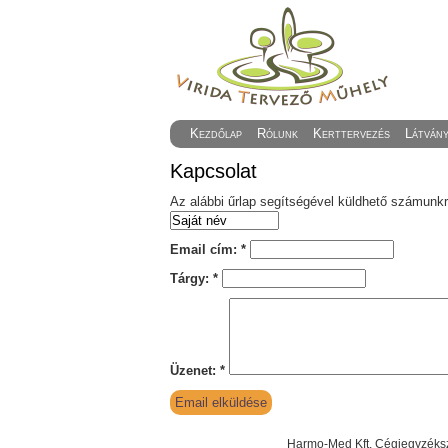
Kezdőlap
Rólunk
Kerttervezés
Látván
Kapcsolat
Az alábbi űrlap segítségével küldhető számunkr
Email cím:
*
Tárgy:
*
Üzenet:
*
Harmo-Med Kft. Cégjegyzéksz