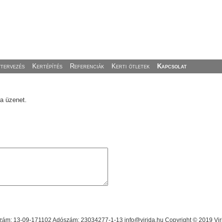
ytervezés
Kertépítés
Referenciák
Kerti ötletek
Kapcsolat
a üzenet.
ám: 13-09-171102 Adószám: 23034277-1-13 info@virida.hu Copyright © 2019 Virid