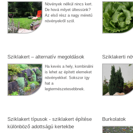
Növények nélkül nincs kert.
De hová milyet ültessünk?
Az első rész a nagy méretű
növényekről szól.
Sziklakert – alternatív megoldások
Sziklakerti n
Ha kevés a hely, kombinálni
is lehet az épített elemeket
növényekkel. Sokszor így
hat a
legtermészetesebbnek.
Sziklakert típusok - sziklakert építése
Burkolatok
különböző adottságú kertekbe