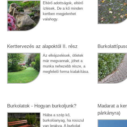
Eltérő adottságok, eltérő
ízlések. De a kő minden
kertben megjelenhet
valahogy.
Kerttervezés az alapoktól II. rész
Burkolattípuso
Az elképzelések, ötletek
már megvannak, jöhet a
munka nehezebb része, a
megfelelő forma kialakítása.
Burkolatok - Hogyan burkoljunk?
Madarat a ker
párkányra)
Hiába a szép kő,
burkolóanyag, ha rosszul
van lerakva. A burkolat