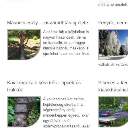
mint a nemesített 
Második esély – kiszáradt fák új élete
Fenyők, nem 
A száraz fák a kályhában is
nagyon hasznosak, de ha
se kandalló, se aprítógép
nincs a háznál, másképp is
újra lehet hasznosítani őket.
válhatnak kertünk
Kavicsmozaik készítés - tippek és
Pihenés a ker
trükkök
kialakításána
A kavicsmozaikot szinte
képtelenség elrontani, a
végeredmény pedig
mindenképpen egyedi, akár
egy ötéves első
szárnypróbálgatásairól, akár