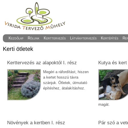
Kezdőlap
Rólunk
Kerttervezés
Látványtervezés
Kertépítés
Re
Kerti ötletek
Kerttervezés az alapoktól I. rész
Kutya és kert
Megéri a ráfordítást, hiszen
a kertet hosszú távra
szánjuk. Ötletek, útmutató
építéshez, átalakításhoz.
magát.
Növények a kertben I. rész
Pár szó a vet