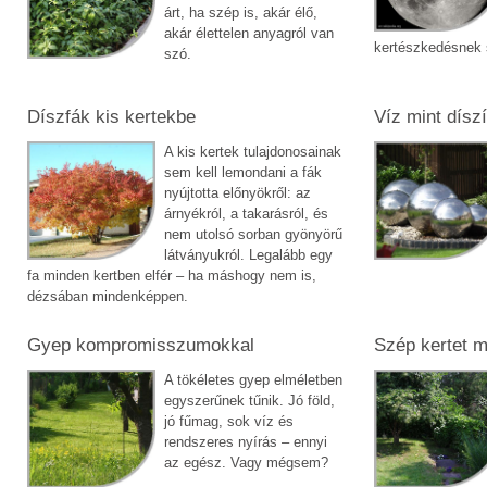
árt, ha szép is, akár élő,
akár élettelen anyagról van
kertészkedésnek 
szó.
Díszfák kis kertekbe
Víz mint dísz
A kis kertek tulajdonosainak
sem kell lemondani a fák
nyújtotta előnyökről: az
árnyékról, a takarásról, és
nem utolsó sorban gyönyörű
látványukról. Legalább egy
fa minden kertben elfér – ha máshogy nem is,
dézsában mindenképpen.
Gyep kompromisszumokkal
Szép kertet m
A tökéletes gyep elméletben
egyszerűnek tűnik. Jó föld,
jó fűmag, sok víz és
rendszeres nyírás – ennyi
az egész. Vagy mégsem?