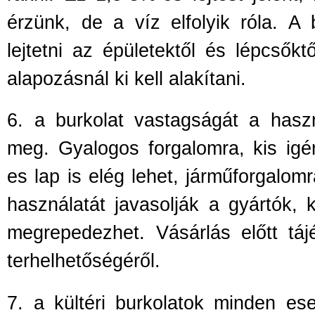
érzünk, de a víz elfolyik róla. A b
lejtetni az épületekt
ől és lépcsőktő
alapozásnál ki kell alakítani.
6.
a burkolat vastagságát a hasz
meg. Gyalogos forgalomra, kis igé
es lap is elég lehet, járm
űforgalomr
használatát javasolják a gyártók, 
megrepedezhet. Vásárlás előtt táj
terhelhetőségéről.
7.
a kültéri burkolatok minden es