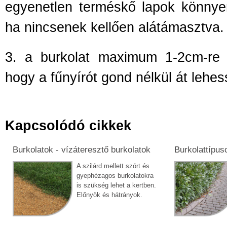
egyenetlen terméskő lapok könny
ha nincsenek kellően alátámasztva.
3.
a burkolat maximum 1-2cm-re á
hogy a fűnyírót gond nélkül át lehess
Kapcsolódó cikkek
Burkolatok - vízáteresztő burkolatok
Burkolattípuso
A szilárd mellett szórt és
gyephézagos burkolatokra
is szükség lehet a kertben.
Előnyök és hátrányok.