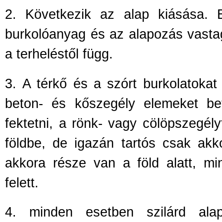
2.
Következik az alap kiásása. 
burkolóanyag és az alapozás vasta
a terhelést
ől függ.
3.
A térk
ő és a szórt burkolatokat 
beton- és kőszegély elemeket be
fektetni, a rönk- vagy cölöpszegélyt
földbe, de igazán tartós csak akk
akkora része van a föld alatt, mi
felett.
4.
minden esetben szilárd alap