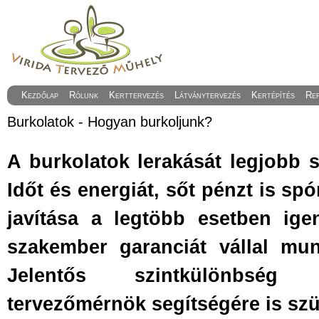
Kezdőlap
Rólunk
Kerttervezés
Látványtervezés
Kertépítés
Re
Burkolatok - Hogyan burkoljunk?
A burkolatok lerakását legjobb 
Id
őt és energiát, sőt pénzt is sp
javítása a legtöbb esetben ige
szakember garanciát vállal mu
Jelentős szintkülönbség
tervezőmérnök segítségére is szü