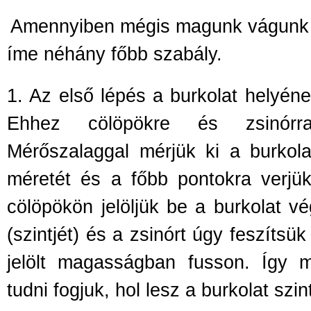
Amennyiben mégis magunk vágunk b
íme néhány f
őbb szabály.
1.
Az els
ő lépés a burkolat helyéne
Ehhez cölöpökre és zsinór
Mérőszalaggal mérjük ki a burkola
méretét és a főbb pontokra verjük
cölöpökön jelöljük be a burkolat 
(szintjét) és a zsinórt úgy feszítsük
jelölt magasságban fusson. Így 
tudni fogjuk, hol lesz a burkolat szint