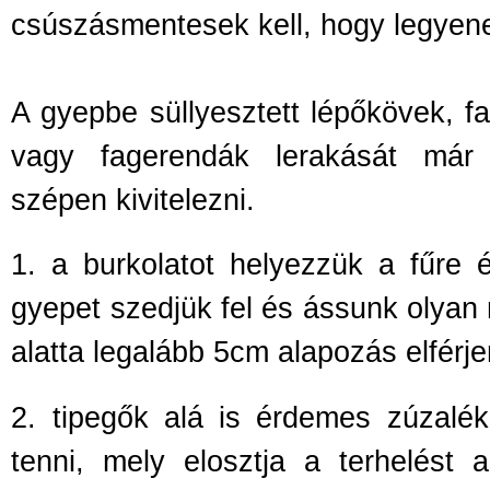
csúszásmentesek kell, hogy legyen
A gyepbe süllyesztett lép
őkövek, fa
vagy fagerendák lerakását már
szépen kivitelezni.
1.
a burkolatot helyezzük a f
űre 
gyepet szedjük fel és ássunk olyan 
alatta legalább 5cm alapozás elférje
2.
tipeg
ők alá is érdemes zúzalék
tenni, mely elosztja a terhelést 