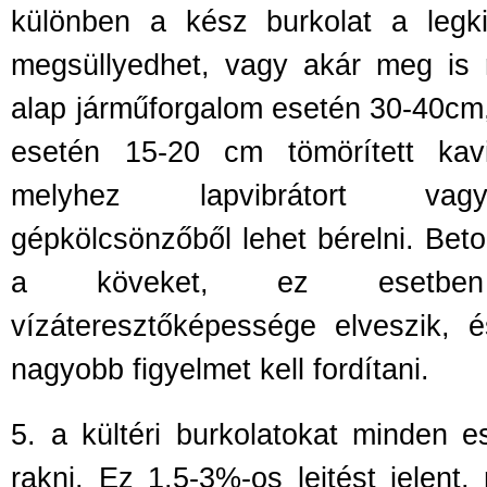
különben a kész burkolat a legki
megsüllyedhet, vagy akár meg is r
alap járm
űforgalom esetén 30-40cm
esetén 15-20 cm tömörített kav
melyhez lapvibrátort vag
gépkölcsönzőből lehet bérelni. Beton
a köveket, ez esetbe
vízáteresztőképessége elveszik, é
nagyobb figyelmet kell fordítani.
5.
a kültéri burkolatokat minden es
rakni. Ez 1,5-3%-os lejtést jelent