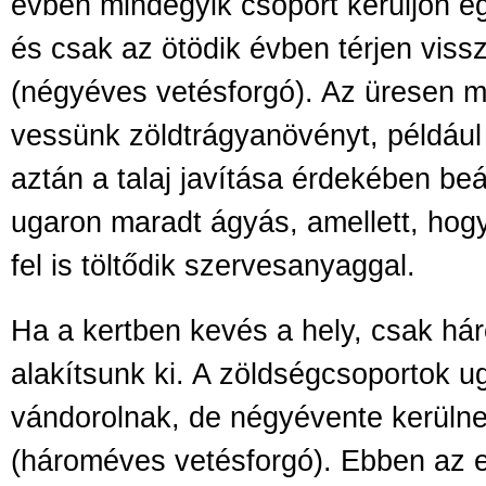
évben mindegyik csoport kerüljön e
és csak az ötödik évben térjen vissz
(négyéves vetésforgó). Az üresen 
vessünk zöldtrágyanövényt, például
aztán a talaj javítása érdekében be
ugaron maradt ágyás, amellett, hog
fel is töltődik szervesanyaggal.
Ha a kertben kevés a hely, csak há
alakítsunk ki. A zöldségcsoportok 
vándorolnak, de négyévente kerüln
(hároméves vetésforgó). Ebben az 