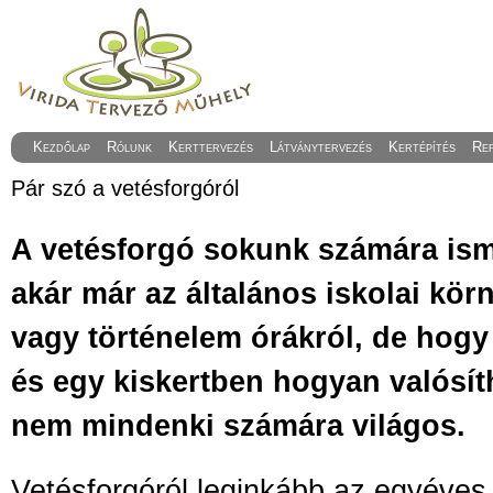
Kezdőlap
Rólunk
Kerttervezés
Látványtervezés
Kertépítés
Re
Pár szó a vetésforgóról
A vetésforgó sokunk számára is
akár már az általános iskolai kör
vagy történelem órákról, de hogy
és egy kiskertben hogyan valósít
nem mindenki számára világos.
Vetésforgóról leginkább az egyéve