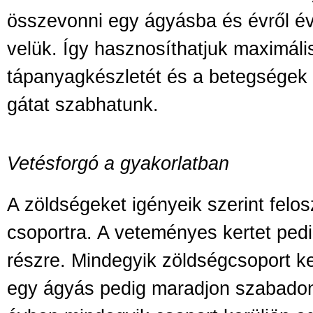
összevonni egy ágyásba és évről év
velük. Így hasznosíthatjuk maximális
tápanyagkészletét és a betegségek 
gátat szabhatunk.
Vetésforgó a gyakorlatban
A zöldségeket igényeik szerint felo
csoportra. A veteményes kertet ped
részre. Mindegyik zöldségcsoport ke
egy ágyás pedig maradjon szabadon