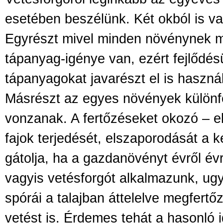
esetében beszélünk. Két okból is va
Egyrészt mivel minden növénynek m
tápanyag-igénye van, ezért fejlődés
tápanyagokat javarészt el is használj
Másrészt az egyes növények különfé
vonzanak. A fertőzéseket okozó – 
fajok terjedését, elszaporodását a 
gátolja, ha a gazdanövényt évről év
vagyis vetésforgót alkalmazunk, ug
spórái a talajban áttelelve megfertő
vetést is. Érdemes tehát a hasonló