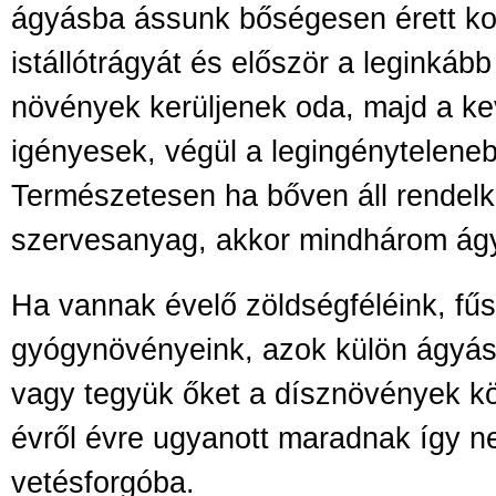
ágyásba ássunk bőségesen érett k
istállótrágyát és először a leginká
növények kerüljenek oda, majd a k
igényesek, végül a legingényteleneb
Természetesen ha bőven áll rendel
szervesanyag, akkor mindhárom ág
Ha vannak évelő zöldségféléink, fűs
gyógynövényeink, azok külön ágyás
vagy tegyük őket a dísznövények k
évről évre ugyanott maradnak így n
vetésforgóba.