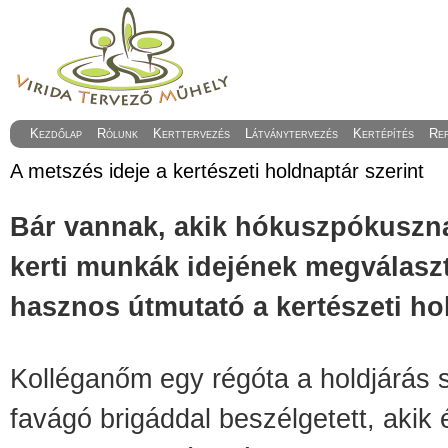
Kezdőlap
Rólunk
Kerttervezés
Látványtervezés
Kertépítés
Re
A metszés ideje a kertészeti holdnaptár szerint
Bár vannak, akik hókuszpókuszna
kerti munkák idejének megválas
hasznos útmutató a kertészeti ho
Kolléganőm egy régóta a holdjárás s
favágó brigáddal beszélgetett, akik