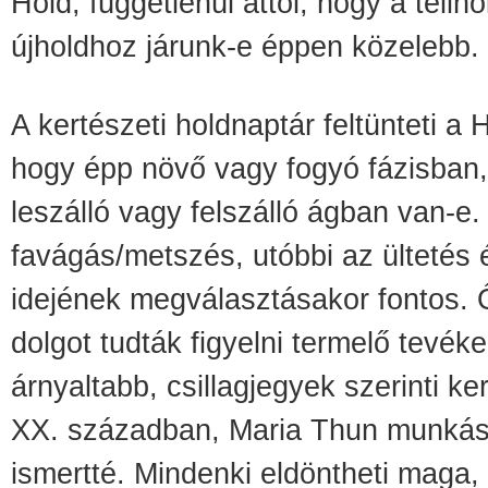
Hold, függetlenül attól, hogy a telih
újholdhoz járunk-e éppen közelebb.
A kertészeti holdnaptár feltünteti a H
hogy épp növő vagy fogyó fázisban, 
leszálló vagy felszálló ágban van-e.
favágás/metszés, utóbbi az ültetés 
idejének megválasztásakor fontos. Ő
dolgot tudták figyelni termelő tevé
árnyaltabb, csillagjegyek szerinti k
XX. században, Maria Thun munkás
ismertté. Mindenki eldöntheti maga,