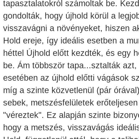
tapasztalatokról számoltak be. Kez
gondolták, hogy újhold körül a legjo
visszavágni a növényeket, hiszen a
Hold ereje, így ideális esetben a m
héttel Újhold előtt kezdték, és egy h
be. Ám többször tapa
...
sztalták azt
esetében az újhold előtti vágások 
míg a szinte közvetlenül (pár órával)
sebek, metszésfelületek erőteljesen
"véreztek". Ez alapján szinte bizony
hogy a metszés, visszavágás ideális