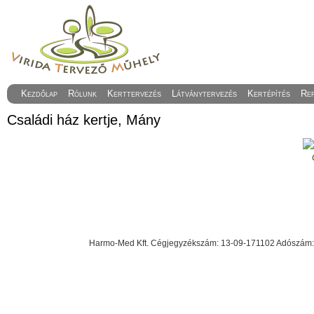
Kezdőlap
Rólunk
Kerttervezés
Látványtervezés
Kertépítés
Re
Családi ház kertje, Mány
Harmo-Med Kft. Cégjegyzékszám: 13-09-171102 Adószám: 23