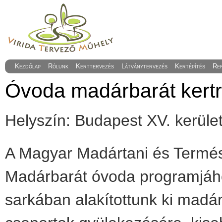
Kezdőlap
Rólunk
Kerttervezés
Látványtervezés
Kertépítés
Re
Óvoda madárbarát kertr
Helyszín: Budapest XV. kerül
A Magyar Madártani és Termé
Madárbarát óvoda programjáho
sarkában alakítottunk ki madár