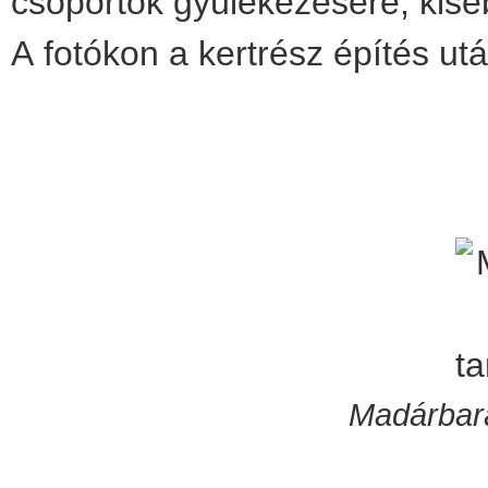
csoportok gyülekezésére, kiseb
A fotókon a kertrész építés után
Madárbará